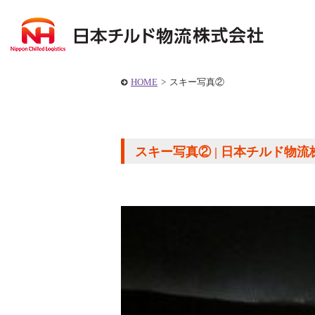
HOME
>
スキー写真②
スキー写真② | 日本チルド物流