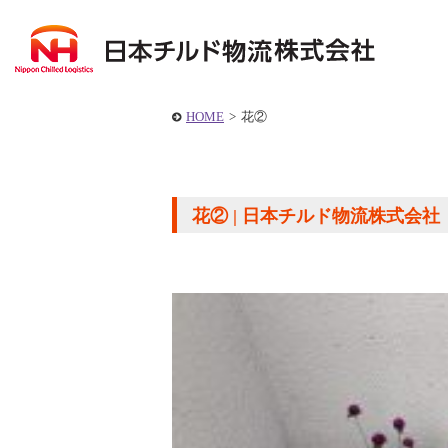
HOME
>
花②
花② | 日本チルド物流株式会社