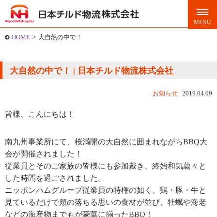
HOME
>
大自然の中で！
大自然の中で！ | 日本チルド物流株式会社
お知らせ
|
2019.04.09
皆様、こんにちは！
南九州事業所にて、桜満開の大自然に囲まれながらBBQ大
会が開催されました！
従業員とそのご家族の皆様にも参加戴き、終始和気藹々と
した時間を過ごされました。
ニッポンハムグループ従業員の特権の如く、鶏・豚・牛と
見ているだけで頬の落ちる思いの食材が並び、牡蠣や海老
などの海産物までもが豪華に揃ったBBQ！